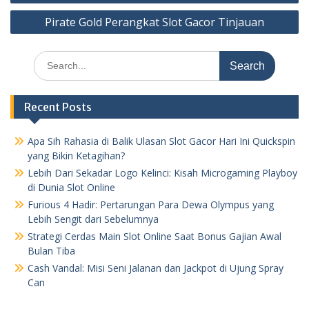
Pirate Gold Perangkat Slot Gacor Tinjauan
Search
for:
Recent Posts
Apa Sih Rahasia di Balik Ulasan Slot Gacor Hari Ini Quickspin
yang Bikin Ketagihan?
Lebih Dari Sekadar Logo Kelinci: Kisah Microgaming Playboy
di Dunia Slot Online
Furious 4 Hadir: Pertarungan Para Dewa Olympus yang
Lebih Sengit dari Sebelumnya
Strategi Cerdas Main Slot Online Saat Bonus Gajian Awal
Bulan Tiba
Cash Vandal: Misi Seni Jalanan dan Jackpot di Ujung Spray
Can