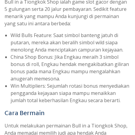
Bull in a Tiongkok Shop ialah game slot gacor dengan
5 gulungan serta 20 jalur pembayaran. Sedikit feature
menarik yang mampu Anda kunjungi di permainan
yang satu ini antara berbeda:
Wild Bulls Feature: Saat simbol banteng jatuh di
putaran, mereka akan beralih simbol wild siapa
menolong Anda menciptakan campuran kejayaan.
China Shop Bonus: Jika Engkau meraih 3 simbol
bonus di roll, Engkau hendak mengakibatkan giliran
bonus pada mana Engkau mampu mengalahkan
anugerah memesona.
Win Multipliers: Sejumlah rotasi bonus menyediakan
pengganda kejayaan siapa mampu menaikkan
jumlah total keberhasilan Engkau secara berarti.
Cara Bermain
Untuk melakukan permainan Bull in a Tiongkok Shop,
Anda memadai memilih judi apa hendak Anda