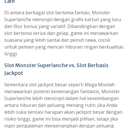
Lain
Di antara berbagai slot bertema fantasi, Monster
Superlanche menonjol dengan grafis kartun yang lucu
dan fitur bonus yang variatif. Dibandingkan dengan
slot bertema serius dan gelap, game ini menawarkan
suasana yang lebih santai dan penuh tawa, cocok
untuk pemain yang mencari hiburan ringan berkualitas
tinggi.
Slot Monster Superlanche vs. Slot Berbasis
Jackpot
Sementara slot jackpot besar seperti Mega Moolah
menawarkan potensi kemenangan fantastis, Monster
Superlanche lebih menonjol dalam hal keseimbangan
antara hiburan dan peluang menang rutin. Jika Anda
lebih suka sensasi harapan akan jackpot besar dengan
risiko tinggi, game ini bisa menjadi pilihan, tetapi jika
ingin pengalaman menyenangkan dengan peluang