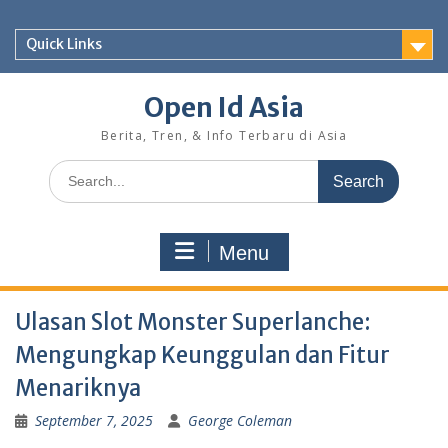
Skip
to
Quick Links
content
Open Id Asia
Berita, Tren, & Info Terbaru di Asia
Search
for:
Menu
Ulasan Slot Monster Superlanche:
Mengungkap Keunggulan dan Fitur
Menariknya
September 7, 2025
George Coleman