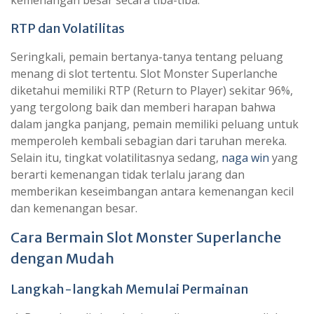
kemenangan besar secara tiba-tiba.
RTP dan Volatilitas
Seringkali, pemain bertanya-tanya tentang peluang
menang di slot tertentu. Slot Monster Superlanche
diketahui memiliki RTP (Return to Player) sekitar 96%,
yang tergolong baik dan memberi harapan bahwa
dalam jangka panjang, pemain memiliki peluang untuk
memperoleh kembali sebagian dari taruhan mereka.
Selain itu, tingkat volatilitasnya sedang,
naga win
yang
berarti kemenangan tidak terlalu jarang dan
memberikan keseimbangan antara kemenangan kecil
dan kemenangan besar.
Cara Bermain Slot Monster Superlanche
dengan Mudah
Langkah-langkah Memulai Permainan