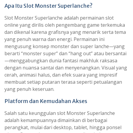
Apa Itu Slot Monster Superlanche?
Slot Monster Superlanche adalah permainan slot
online yang dirilis oleh pengembang game terkemuka
dan dikenal karena grafisnya yang menarik serta tema
yang penuh warna dan energi. Permainan ini
mengusung konsep monster dan super lanche—yang
berarti “monster super” dan “hang out” atau bersantai
—menggabungkan dunia fantasi makhluk raksasa
dengan nuansa santai dan menyenangkan. Visual yang
cerah, animasi halus, dan efek suara yang impresif
membuat setiap putaran terasa seperti petualangan
yang penuh keseruan.
Platform dan Kemudahan Akses
Salah satu keunggulan slot Monster Superlanche
adalah kemampuannya dimainkan di berbagai
perangkat, mulai dari desktop, tablet, hingga ponsel