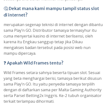
🤔 Dekat mana kami mampu tampil status slot
di internet?
merupakan segenap teknisi di internet dengan dibantu
sama Play’n GO. Distributor tamasya termasyhur itu
cuma menyertai kasino di internet berlisensi, oleh
karena itu Engkau sanggup tetap jika Dikau
mengakses badan tersebut pada posisi web nun
mampu dipercaya.
❓ Apakah Wild Frames tentu?
Wild Frames setara sahnya beserta tipuan slot. Sesuai
yang beta menghargai berisi, tamasya berikut disusun
sama Play’n GO. Itu yaitu penyedia tamasya terpilih
dengan di daftarkan sama per Malta Gaming Authority
serta Parsel Betting2x Inggris. Ke-2 tubuh organisator
terkait terlampau dihormati.