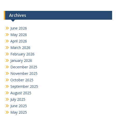
Archives
June 2026
May 2026
April 2026
March 2026
February 2026
January 2026
December 2025
November 2025
October 2025
September 2025
August 2025
July 2025
June 2025
May 2025