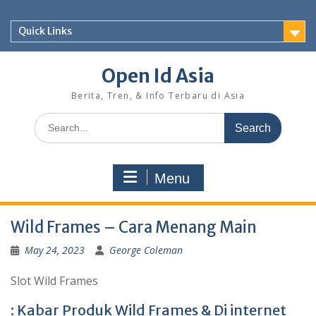
Skip
to
Quick Links
content
Open Id Asia
Berita, Tren, & Info Terbaru di Asia
Search
for:
Menu
Wild Frames – Cara Menang Main
May 24, 2023
George Coleman
Slot Wild Frames
: Kabar Produk Wild Frames & Di internet