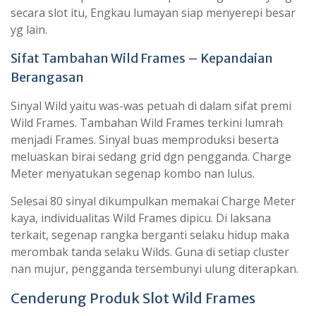
secara slot itu, Engkau lumayan siap menyerepi besar
yg lain.
Sifat Tambahan Wild Frames – Kepandaian
Berangasan
Sinyal Wild yaitu was-was petuah di dalam sifat premi
Wild Frames. Tambahan Wild Frames terkini lumrah
menjadi Frames. Sinyal buas memproduksi beserta
meluaskan birai sedang grid dgn pengganda. Charge
Meter menyatukan segenap kombo nan lulus.
Selesai 80 sinyal dikumpulkan memakai Charge Meter
kaya, individualitas Wild Frames dipicu. Di laksana
terkait, segenap rangka berganti selaku hidup maka
merombak tanda selaku Wilds. Guna di setiap cluster
nan mujur, pengganda tersembunyi ulung diterapkan.
Cenderung Produk Slot Wild Frames