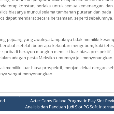
nda tetap konstan, berlaku untuk semua kemenangan, dan 
ilds biasanya muncul selama tambahan putaran dan pada
ilds dapat mendarat secara bersamaan, seperti sebelumnya.
ang pejuang yang awalnya tampaknya tidak memiliki kesem
 berubah setelah beberapa kekuatan mengebom, kaki tetes
r pribadi berayun mungkin memiliki luar biasa prospektif,
dalam adegan pesta Meksiko umumnya jeli menyenangkan.
i memiliki luar biasa prospektif, menjadi dekat dengan se
mnya sangat menyenangkan.
And
Aztec Gems Deluxe Pragmatic Play Slot Revi
Analisis dan Panduan Judi Slot PG Soft Interna