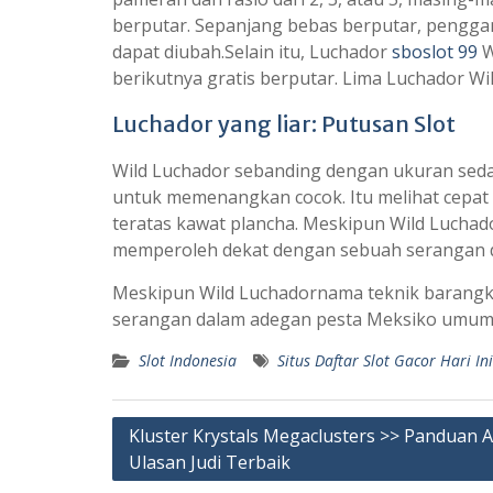
berputar. Sepanjang bebas berputar, pengga
dapat diubah.Selain itu, Luchador
sboslot 99
W
berikutnya gratis berputar. Lima Luchador W
Luchador yang liar: Putusan Slot
Wild Luchador sebanding dengan ukuran sed
untuk memenangkan cocok. Itu melihat cepat
teratas kawat plancha. Meskipun Wild Luchado
memperoleh dekat dengan sebuah serangan 
Meskipun Wild Luchadornama teknik barangkal
serangan dalam adegan pesta Meksiko umu
Slot Indonesia
Situs Daftar Slot Gacor Hari Ini
Post
Kluster Krystals Megaclusters >> Panduan 
Ulasan Judi Terbaik
navigation