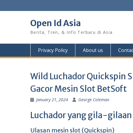
Skip
to
content
Open Id Asia
Berita, Tren, & Info Terbaru di Asia
Privacy Policy
About us
Contac
Wild Luchador Quickspin S
Gacor Mesin Slot BetSoft
January 21, 2024
George Coleman
Luchador yang gila-gilaan
Ulasan mesin slot (Quickspin)