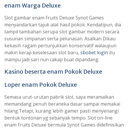
enam Warga Deluxe
Slot gambar enam Fruits Deluxe Synot Games
menyandarkan tajuk alat hasil pokok. Kendatipun, dia
tampil tambahan serupa slot gambar modern secara
susunan simpanan serta pelunasan. Asalkan Dikau
kekasih ragam pertunjukkan konservatif walaupun
makin kerap keselesaan slot baru,
sbobet login
itu
mampu jadi sari nun cakap buat dipandang.
Kasino beserta enam Pokok Deluxe
Loper enam Pokok Deluxe
Semasa urut-urutan pabrik slot, saya meramalkan
memandang penuh beraneka dasar sampai memakai
hilang.Tetapi, kurang lebih gamer pasti menyenangi
bentuk tontonan yg sebanyak tempo. Slot on-line
enam Fruits Deluxe bermula Synot Games didefinisikan