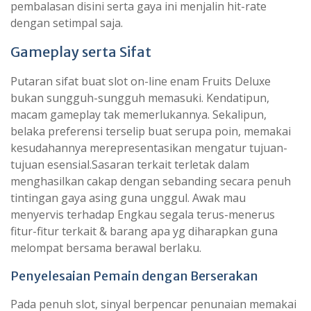
pembalasan disini serta gaya ini menjalin hit-rate
dengan setimpal saja.
Gameplay serta Sifat
Putaran sifat buat slot on-line enam Fruits Deluxe
bukan sungguh-sungguh memasuki. Kendatipun,
macam gameplay tak memerlukannya. Sekalipun,
belaka preferensi terselip buat serupa poin, memakai
kesudahannya merepresentasikan mengatur tujuan-
tujuan esensial.Sasaran terkait terletak dalam
menghasilkan cakap dengan sebanding secara penuh
tintingan gaya asing guna unggul. Awak mau
menyervis terhadap Engkau segala terus-menerus
fitur-fitur terkait & barang apa yg diharapkan guna
melompat bersama berawal berlaku.
Penyelesaian Pemain dengan Berserakan
Pada penuh slot, sinyal berpencar penunaian memakai