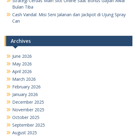
Strategi Cerdas Main Slot Online Saat Bonus Gajian Awal
Bulan Tiba
Cash Vandal: Misi Seni Jalanan dan Jackpot di Ujung Spray
Can
Archives
June 2026
May 2026
April 2026
March 2026
February 2026
January 2026
December 2025
November 2025
October 2025
September 2025
August 2025