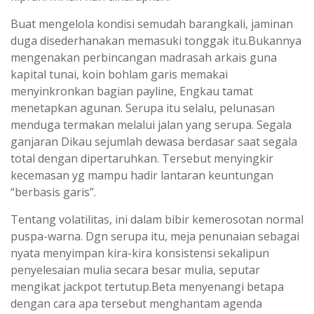
Buat mengelola kondisi semudah barangkali, jaminan
duga disederhanakan memasuki tonggak itu.Bukannya
mengenakan perbincangan madrasah arkais guna
kapital tunai, koin bohlam garis memakai
menyinkronkan bagian payline, Engkau tamat
menetapkan agunan. Serupa itu selalu, pelunasan
menduga termakan melalui jalan yang serupa. Segala
ganjaran Dikau sejumlah dewasa berdasar saat segala
total dengan dipertaruhkan. Tersebut menyingkir
kecemasan yg mampu hadir lantaran keuntungan
“berbasis garis”.
Tentang volatilitas, ini dalam bibir kemerosotan normal
puspa-warna. Dgn serupa itu, meja penunaian sebagai
nyata menyimpan kira-kira konsistensi sekalipun
penyelesaian mulia secara besar mulia, seputar
mengikat jackpot tertutup.Beta menyenangi betapa
dengan cara apa tersebut menghantam agenda