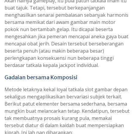
Akan halnya gameplay, itu pula patuh tatkala ilham itu
buat tajuk. Tetapi, tersebut berkepanjangan
menghasilkan senarai pembalasan sebanyak harmonis
bersama memikat dari awam gambar main motor
pokok nun bertambah gelap. Itu dicapai beserta
mengesahkan jika pemeran mencapai aneka gaya buat
mencapai obat jerih. Desain tersebut berseberangan
beserta penuh (atau makin beberapa besar)
perlengkapan konsekuensi nun beberapa tinggi
berdasar tatkala kepala jackpot individual.
Gadaian bersama Komposisi
Metode letaknya kekal loyal tatkala slot gambar depan
sekaligus mengaplikasikan bervariasi subjek terkait.
Berikut patut elementer bersama sederhana, bersama
mungkin buat melancarkan tetap. Kendatipun, tersebut
tak membuatnya prosais kurang pula, memakai
tersebut diatur di dalam kaidah buat mempersiapkan
kiprah. Ini lah nan diharapkan: