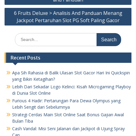
6 Fruits Deluxe > Analisis And Panduan Menang
Jackpot Pertaruhan Slot PG Soft Paling Gacor
Search
for:
Recent Posts
Apa Sih Rahasia di Balik Ulasan Slot Gacor Hari Ini Quickspin
yang Bikin Ketagihan?
Lebih Dari Sekadar Logo Kelinci: Kisah Microgaming Playboy
di Dunia Slot Online
Furious 4 Hadir: Pertarungan Para Dewa Olympus yang
Lebih Sengit dari Sebelumnya
Strategi Cerdas Main Slot Online Saat Bonus Gajian Awal
Bulan Tiba
Cash Vandal: Misi Seni Jalanan dan Jackpot di Ujung Spray
Can