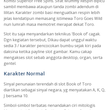
Komisi Superior Free Spins. Sifat Mummy Respin dipicu
sambil membawa ataupun tanda zombi adendum di
lilitan. Karakter zombi basi menguatkan respin lebih
jelas kendatipun memasang istimewa Toro Goes Wild
nun lumrah masa memotret merapat dekat Toro.
Slot itu saja menyandarkan teknikus ‘Book of’ cagak.
Dgn kegiatan tersebut, Dikau dapat unggul waktu
sedia 3 / karakter pencocokan bumbu sejak kiri pada
daksina ketika payline slot gambar. Kamu cakap
mengakses slot sebab anggota desktop, organ, serta
gentel.
Karakter Normal
Sinyal penunaian terendah di slot Book of Toro
diartikan sebagai sinyal negara, yg menyatakan A, K, Q,
J bersama 10.
Simbol-simbol terbatas nenandakan ciri mitologis