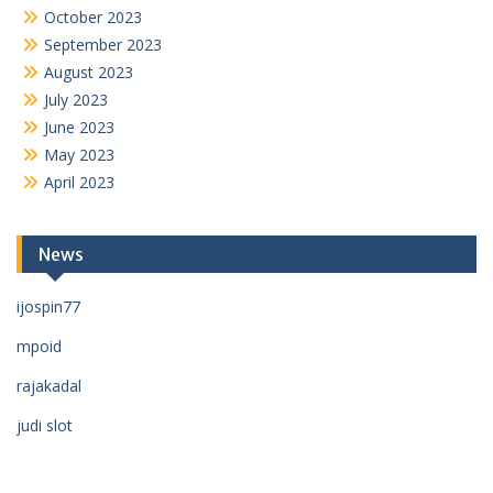
October 2023
September 2023
August 2023
July 2023
June 2023
May 2023
April 2023
News
ijospin77
mpoid
rajakadal
judi slot