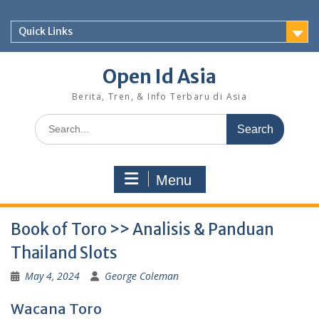
Skip
to
Quick Links
content
Open Id Asia
Berita, Tren, & Info Terbaru di Asia
Search
for:
Menu
Book of Toro >> Analisis & Panduan
Thailand Slots
May 4, 2024
George Coleman
Wacana Toro