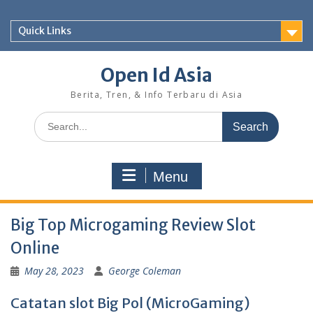
Skip
to
Quick Links
content
Open Id Asia
Berita, Tren, & Info Terbaru di Asia
Search
for:
Menu
Big Top Microgaming Review Slot
Online
May 28, 2023
George Coleman
Catatan slot Big Pol (MicroGaming)