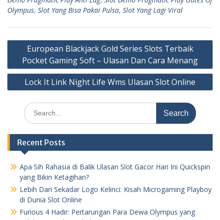
Olympus
,
Slot Yang Bisa Pakai Pulsa
,
Slot Yang Lagi Viral
Post
European Blackjack Gold Series Slots Terbaik
navigation
Pocket Gaming Soft – Ulasan Dan Cara Menang
Lock It Link Night Life Wms Ulasan Slot Online
Search
for:
Recent Posts
Apa Sih Rahasia di Balik Ulasan Slot Gacor Hari Ini Quickspin
yang Bikin Ketagihan?
Lebih Dari Sekadar Logo Kelinci: Kisah Microgaming Playboy
di Dunia Slot Online
Furious 4 Hadir: Pertarungan Para Dewa Olympus yang