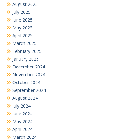
August 2025
July 2025
June 2025
May 2025
April 2025
March 2025
February 2025
January 2025
December 2024
November 2024
October 2024
September 2024
August 2024
July 2024
June 2024
May 2024
April 2024
March 2024