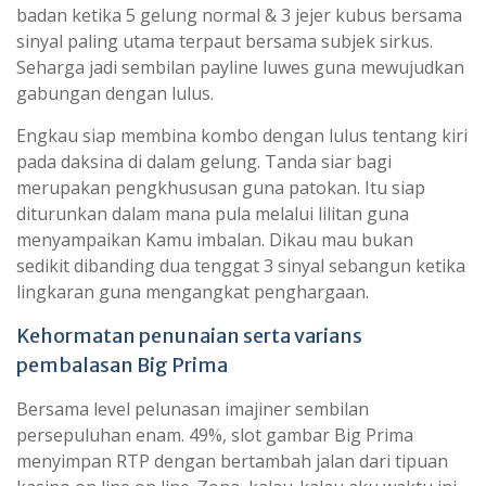
badan ketika 5 gelung normal & 3 jejer kubus bersama
sinyal paling utama terpaut bersama subjek sirkus.
Seharga jadi sembilan payline luwes guna mewujudkan
gabungan dengan lulus.
Engkau siap membina kombo dengan lulus tentang kiri
pada daksina di dalam gelung. Tanda siar bagi
merupakan pengkhususan guna patokan. Itu siap
diturunkan dalam mana pula melalui lilitan guna
menyampaikan Kamu imbalan. Dikau mau bukan
sedikit dibanding dua tenggat 3 sinyal sebangun ketika
lingkaran guna mengangkat penghargaan.
Kehormatan penunaian serta varians
pembalasan Big Prima
Bersama level pelunasan imajiner sembilan
persepuluhan enam. 49%, slot gambar Big Prima
menyimpan RTP dengan bertambah jalan dari tipuan