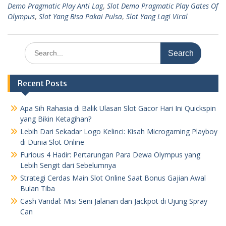
Demo Pragmatic Play Anti Lag
,
Slot Demo Pragmatic Play Gates Of
Olympus
,
Slot Yang Bisa Pakai Pulsa
,
Slot Yang Lagi Viral
Search
for:
Recent Posts
Apa Sih Rahasia di Balik Ulasan Slot Gacor Hari Ini Quickspin
yang Bikin Ketagihan?
Lebih Dari Sekadar Logo Kelinci: Kisah Microgaming Playboy
di Dunia Slot Online
Furious 4 Hadir: Pertarungan Para Dewa Olympus yang
Lebih Sengit dari Sebelumnya
Strategi Cerdas Main Slot Online Saat Bonus Gajian Awal
Bulan Tiba
Cash Vandal: Misi Seni Jalanan dan Jackpot di Ujung Spray
Can