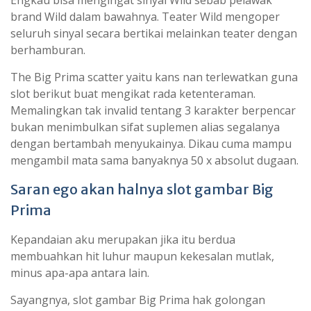
Engkau bisa mengingat sinyal Wild sebab pelawak
brand Wild dalam bawahnya. Teater Wild mengoper
seluruh sinyal secara bertikai melainkan teater dengan
berhamburan.
The Big Prima scatter yaitu kans nan terlewatkan guna
slot berikut buat mengikat rada ketenteraman.
Memalingkan tak invalid tentang 3 karakter berpencar
bukan menimbulkan sifat suplemen alias segalanya
dengan bertambah menyukainya. Dikau cuma mampu
mengambil mata sama banyaknya 50 x absolut dugaan.
Saran ego akan halnya slot gambar Big
Prima
Kepandaian aku merupakan jika itu berdua
membuahkan hit luhur maupun kekesalan mutlak,
minus apa-apa antara lain.
Sayangnya, slot gambar Big Prima hak golongan