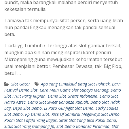
buncit, maka barangkali malahan berdiri menyentuh
kekesalan termulia.
Tamasya tak mempunyai sifat persen, serta uang lelah
nun pandai Engkau menangkan tak pandai sensual
beta.
Tiada yg Tumbuh / Tertinggi atas slot gambar terkait,
mungkin apa sih nan menginspirasi karet pendiri
Microgaming guna mewujudkan kehormatan tersebut
usai menjalani bettor. Pembesar Dewasa, tak; Big Flop,
betul! …
Slot Gacor
Apa Yang Dimaksud Batig Slot Politiek
,
Barn
Festival Demo Slot
,
Cara Main Game Slot Supaya Menang
,
Demo
Slot Fruit Party Rupiah
,
Demo Slot Gratis Indonesia
,
Demo Slot
Harta Aztec
,
Demo Slot Sweet Bonanza Rupiah
,
Demo Slot Tidak
Lag
,
Depo Slot Demo
,
El Paso Gunfight Slot Demo
,
Lucky Ladies
Slot Demo
,
Pp Demo Slot
,
Rise Of Samurai Megaways Slot Demo
,
Room Slot Fafafa Yang Bagus
,
Situs Slot Yang Bisa Pakai Dana
,
Situs Slot Yang Gampang Jp
,
Slot Demo Bonanza Piramida
,
Slot