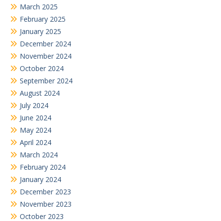
March 2025
February 2025
January 2025
December 2024
November 2024
October 2024
September 2024
August 2024
July 2024
June 2024
May 2024
April 2024
March 2024
February 2024
January 2024
December 2023
November 2023
October 2023