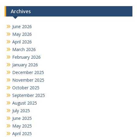
Archives
June 2026
May 2026
April 2026
March 2026
February 2026
January 2026
December 2025
November 2025
October 2025
September 2025
August 2025
July 2025
June 2025
May 2025
April 2025