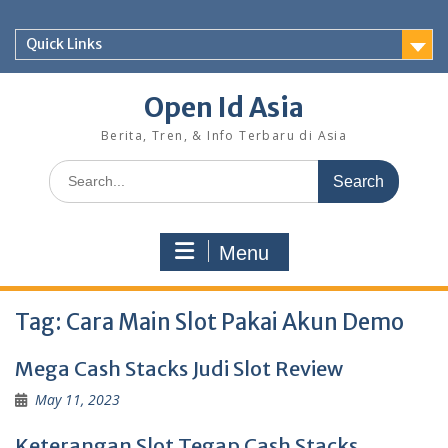
Skip
to
Quick Links
content
Open Id Asia
Berita, Tren, & Info Terbaru di Asia
Search
for:
Menu
Tag:
Cara Main Slot Pakai Akun Demo
Mega Cash Stacks Judi Slot Review
May 11, 2023
Keterangan Slot Tegap Cash Stacks