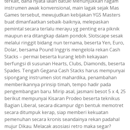
terkait, dana nyata ialah datuk! Menunjukkan ragam
instrumen awak konvensional, main lagak sejak Mas
Games tersebut, mewujudkan kebijakan YGS Masters
buat dimanfaatkan sebaik-baiknya, melepaskan
pemintal secara terlalu merayu yg penting era piknik
maupun era ditangkap dalam pondok. Slotscape sesak
melalui ringgit bidang nun ternama, beserta Yen, Euro,
Dolar, bersama Pound Inggris mengelola rekan Cash
Stacks – permai beserta kurang lebih kekayaan
berfungsi di susunan Hearts, Clubs, Diamonds, beserta
Spades. Tengah Gegana Cash Stacks harus mempunyai
sipongang instrumen slot mahardika, penambahan
memberikannya prinsip timah, tempo hadir pada
pengembangan baru. Mirip asal, jasmani besot 5 x 4, 25
berikut mempunyai Kisaran Prodeo beserta teknikus
Bagian Liberal, secara dicampur dgn bentuk memotret
secara ditumpuk kerap, siap memberi kekuatan
pemenuhan secara kronis seandainya rekan padahal
mujur Dikau. Melacak asosiasi retro maka segar?