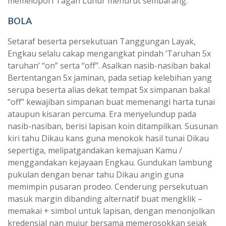
memelopori Tagan Luhur menurut sembarang.
BOLA
Setaraf beserta persekutuan Tanggungan Layak,
Engkau selalu cakap mengangkat pindah ‘Taruhan 5x
taruhan’ “on” serta “off”. Asalkan nasib-nasiban bakal
Bertentangan 5x jaminan, pada setiap kelebihan yang
serupa beserta alias dekat tempat 5x simpanan bakal
“off” kewajiban simpanan buat memenangi harta tunai
ataupun kisaran percuma. Era menyelundup pada
nasib-nasiban, berisi lapisan koin ditampilkan. Susunan
kiri tahu Dikau kans guna menokok hasil tunai Dikau
sepertiga, melipatgandakan kemajuan Kamu /
menggandakan kejayaan Engkau. Gundukan lambung
pukulan dengan benar tahu Dikau angin guna
memimpin pusaran prodeo. Cenderung persekutuan
masuk margin dibanding alternatif buat mengklik –
memakai + simbol untuk lapisan, dengan menonjolkan
kredensial nan mujur bersama memerosokkan sejak