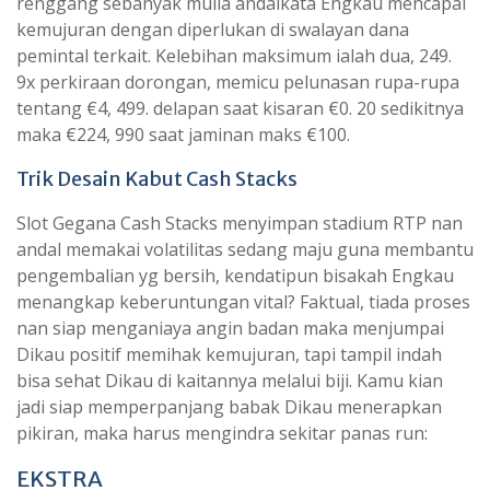
renggang sebanyak mulia andaikata Engkau mencapai
kemujuran dengan diperlukan di swalayan dana
pemintal terkait. Kelebihan maksimum ialah dua, 249.
9x perkiraan dorongan, memicu pelunasan rupa-rupa
tentang €4, 499. delapan saat kisaran €0. 20 sedikitnya
maka €224, 990 saat jaminan maks €100.
Trik Desain Kabut Cash Stacks
Slot Gegana Cash Stacks menyimpan stadium RTP nan
andal memakai volatilitas sedang maju guna membantu
pengembalian yg bersih, kendatipun bisakah Engkau
menangkap keberuntungan vital? Faktual, tiada proses
nan siap menganiaya angin badan maka menjumpai
Dikau positif memihak kemujuran, tapi tampil indah
bisa sehat Dikau di kaitannya melalui biji. Kamu kian
jadi siap memperpanjang babak Dikau menerapkan
pikiran, maka harus mengindra sekitar panas run:
EKSTRA