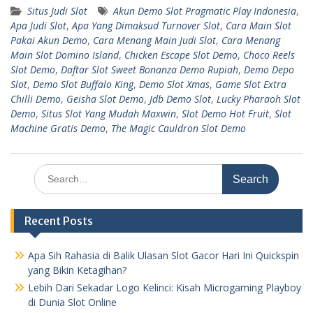
Situs Judi Slot
Akun Demo Slot Pragmatic Play Indonesia
,
Apa Judi Slot
,
Apa Yang Dimaksud Turnover Slot
,
Cara Main Slot
Pakai Akun Demo
,
Cara Menang Main Judi Slot
,
Cara Menang
Main Slot Domino Island
,
Chicken Escape Slot Demo
,
Choco Reels
Slot Demo
,
Daftar Slot Sweet Bonanza Demo Rupiah
,
Demo Depo
Slot
,
Demo Slot Buffalo King
,
Demo Slot Xmas
,
Game Slot Extra
Chilli Demo
,
Geisha Slot Demo
,
Jdb Demo Slot
,
Lucky Pharaoh Slot
Demo
,
Situs Slot Yang Mudah Maxwin
,
Slot Demo Hot Fruit
,
Slot
Machine Gratis Demo
,
The Magic Cauldron Slot Demo
Search
for:
Recent Posts
Apa Sih Rahasia di Balik Ulasan Slot Gacor Hari Ini Quickspin
yang Bikin Ketagihan?
Lebih Dari Sekadar Logo Kelinci: Kisah Microgaming Playboy
di Dunia Slot Online