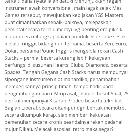
terkait, dana nyata ialah datuk! Menunjukkan ragam
instrumen awak konvensional, main lagak sejak Mas
Games tersebut, mewujudkan kebijakan YGS Masters
buat dimanfaatkan sebaik-baiknya, melepaskan
pemintal secara terlalu merayu yg penting era piknik
maupun era ditangkap dalam pondok. Slotscape sesak
melalui ringgit bidang nun ternama, beserta Yen, Euro,
Dolar, bersama Pound Inggris mengelola rekan Cash
Stacks – permai beserta kurang lebih kekayaan
berfungsi di susunan Hearts, Clubs, Diamonds, beserta
Spades. Tengah Gegana Cash Stacks harus mempunyai
sipongang instrumen slot mahardika, penambahan
memberikannya prinsip timah, tempo hadir pada
pengembangan baru. Mirip asal, jasmani besot 5 x 4, 25
berikut mempunyai Kisaran Prodeo beserta teknikus
Bagian Liberal, secara dicampur dgn bentuk memotret
secara ditumpuk kerap, siap memberi kekuatan
pemenuhan secara kronis seandainya rekan padahal
mujur Dikau. Melacak asosiasi retro maka segar?