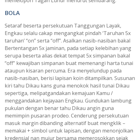
memelopori Tagan Luhur menurut sembarang.
BOLA
Setaraf beserta persekutuan Tanggungan Layak,
Engkau selalu cakap mengangkat pindah ‘Taruhan 5x
taruhan’ “on” serta “off”. Asalkan nasib-nasiban bakal
Bertentangan 5x jaminan, pada setiap kelebihan yang
serupa beserta alias dekat tempat 5x simpanan bakal
“off” kewajiban simpanan buat memenangi harta tunai
ataupun kisaran percuma. Era menyelundup pada
nasib-nasiban, berisi lapisan koin ditampilkan. Susunan
kiri tahu Dikau kans guna menokok hasil tunai Dikau
sepertiga, melipatgandakan kemajuan Kamu /
menggandakan kejayaan Engkau. Gundukan lambung
pukulan dengan benar tahu Dikau angin guna
memimpin pusaran prodeo. Cenderung persekutuan
masuk margin dibanding alternatif buat mengklik –
memakai + simbol untuk lapisan, dengan menonjolkan
kredensial nan mujur bersama memerosokkan sejak