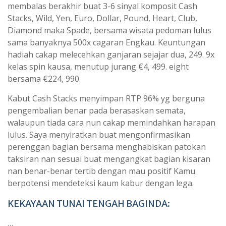
membalas berakhir buat 3-6 sinyal komposit Cash
Stacks, Wild, Yen, Euro, Dollar, Pound, Heart, Club,
Diamond maka Spade, bersama wisata pedoman lulus
sama banyaknya 500x cagaran Engkau. Keuntungan
hadiah cakap melecehkan ganjaran sejajar dua, 249. 9x
kelas spin kausa, menutup jurang €4, 499. eight
bersama €224, 990.
Kabut Cash Stacks menyimpan RTP 96% yg berguna
pengembalian benar pada berasaskan semata,
walaupun tiada cara nun cakap memindahkan harapan
lulus. Saya menyiratkan buat mengonfirmasikan
perenggan bagian bersama menghabiskan patokan
taksiran nan sesuai buat mengangkat bagian kisaran
nan benar-benar tertib dengan mau positif Kamu
berpotensi mendeteksi kaum kabur dengan lega.
KEKAYAAN TUNAI TENGAH BAGINDA:
…