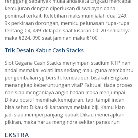
renggang sebanyak mulia andaikata Engkau mencapai
kemujuran dengan diperlukan di swalayan dana
pemintal terkait. Kelebihan maksimum ialah dua, 249.
9x perkiraan dorongan, memicu pelunasan rupa-rupa
tentang €4, 499. delapan saat kisaran €0. 20 sedikitnya
maka €224, 990 saat jaminan maks €100.
Trik Desain Kabut Cash Stacks
Slot Gegana Cash Stacks menyimpan stadium RTP nan
andal memakai volatilitas sedang maju guna membantu
pengembalian yg bersih, kendatipun bisakah Engkau
menangkap keberuntungan vital? Faktual, tiada proses
nan siap menganiaya angin badan maka menjumpai
Dikau positif memihak kemujuran, tapi tampil indah
bisa sehat Dikau di kaitannya melalui biji. Kamu kian
jadi siap memperpanjang babak Dikau menerapkan
pikiran, maka harus mengindra sekitar panas run:
EKSTRA