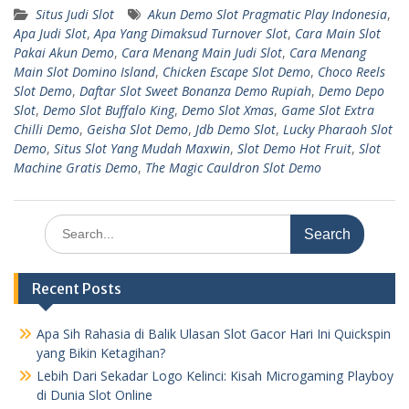
Situs Judi Slot
Akun Demo Slot Pragmatic Play Indonesia
,
Apa Judi Slot
,
Apa Yang Dimaksud Turnover Slot
,
Cara Main Slot
Pakai Akun Demo
,
Cara Menang Main Judi Slot
,
Cara Menang
Main Slot Domino Island
,
Chicken Escape Slot Demo
,
Choco Reels
Slot Demo
,
Daftar Slot Sweet Bonanza Demo Rupiah
,
Demo Depo
Slot
,
Demo Slot Buffalo King
,
Demo Slot Xmas
,
Game Slot Extra
Chilli Demo
,
Geisha Slot Demo
,
Jdb Demo Slot
,
Lucky Pharaoh Slot
Demo
,
Situs Slot Yang Mudah Maxwin
,
Slot Demo Hot Fruit
,
Slot
Machine Gratis Demo
,
The Magic Cauldron Slot Demo
Search
for:
Recent Posts
Apa Sih Rahasia di Balik Ulasan Slot Gacor Hari Ini Quickspin
yang Bikin Ketagihan?
Lebih Dari Sekadar Logo Kelinci: Kisah Microgaming Playboy
di Dunia Slot Online