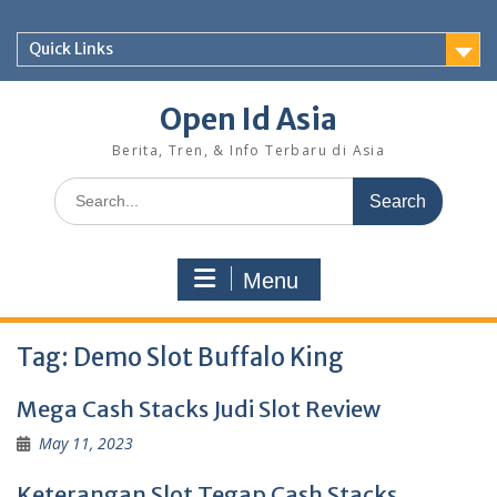
Skip
to
Quick Links
content
Open Id Asia
Berita, Tren, & Info Terbaru di Asia
Search
for:
Menu
Tag:
Demo Slot Buffalo King
Mega Cash Stacks Judi Slot Review
May 11, 2023
Keterangan Slot Tegap Cash Stacks