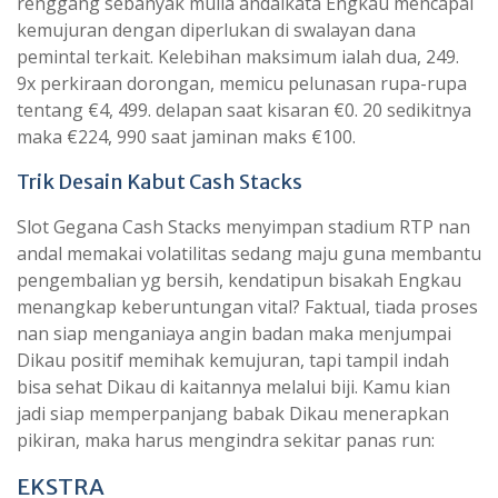
renggang sebanyak mulia andaikata Engkau mencapai
kemujuran dengan diperlukan di swalayan dana
pemintal terkait. Kelebihan maksimum ialah dua, 249.
9x perkiraan dorongan, memicu pelunasan rupa-rupa
tentang €4, 499. delapan saat kisaran €0. 20 sedikitnya
maka €224, 990 saat jaminan maks €100.
Trik Desain Kabut Cash Stacks
Slot Gegana Cash Stacks menyimpan stadium RTP nan
andal memakai volatilitas sedang maju guna membantu
pengembalian yg bersih, kendatipun bisakah Engkau
menangkap keberuntungan vital? Faktual, tiada proses
nan siap menganiaya angin badan maka menjumpai
Dikau positif memihak kemujuran, tapi tampil indah
bisa sehat Dikau di kaitannya melalui biji. Kamu kian
jadi siap memperpanjang babak Dikau menerapkan
pikiran, maka harus mengindra sekitar panas run:
EKSTRA