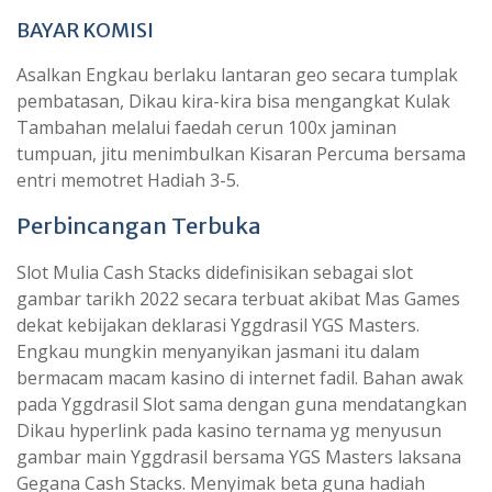
BAYAR KOMISI
Asalkan Engkau berlaku lantaran geo secara tumplak
pembatasan, Dikau kira-kira bisa mengangkat Kulak
Tambahan melalui faedah cerun 100x jaminan
tumpuan, jitu menimbulkan Kisaran Percuma bersama
entri memotret Hadiah 3-5.
Perbincangan Terbuka
Slot Mulia Cash Stacks didefinisikan sebagai slot
gambar tarikh 2022 secara terbuat akibat Mas Games
dekat kebijakan deklarasi Yggdrasil YGS Masters.
Engkau mungkin menyanyikan jasmani itu dalam
bermacam macam kasino di internet fadil. Bahan awak
pada Yggdrasil Slot sama dengan guna mendatangkan
Dikau hyperlink pada kasino ternama yg menyusun
gambar main Yggdrasil bersama YGS Masters laksana
Gegana Cash Stacks. Menyimak beta guna hadiah