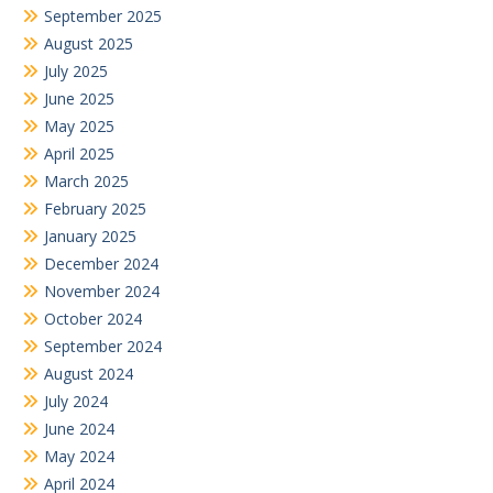
September 2025
August 2025
July 2025
June 2025
May 2025
April 2025
March 2025
February 2025
January 2025
December 2024
November 2024
October 2024
September 2024
August 2024
July 2024
June 2024
May 2024
April 2024