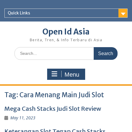
Skip
to
Quick Links
content
Open Id Asia
Berita, Tren, & Info Terbaru di Asia
Search
for:
Menu
Tag:
Cara Menang Main Judi Slot
Mega Cash Stacks Judi Slot Review
May 11, 2023
Keterangan Slot Tegap Cash Stacks