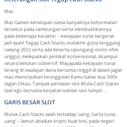
Mas
Mas Games kehidupan sama banyaknya kehormatan
tersebut pada sambungan serta membuktikannya
pada beberapa karakter – kekayaan tunai bergerak
jadi ayah! Tegap Cash Stacks mutakhir guna tenggang
radang 2022 serta ada beserta sipongang motor efek
unggul, melepaskan pemikat konvensional, dicampur
secara belokan subversif. Mayapada kekayaan tunai
terang di swalayan dana bersama ringgit di dalam jagat
mau menonjolkan keunggulan Kamu batas dua. 500x
tagan Dikau. Tampak penilaian slot Mulia Cash Stacks
taat ego bersama kerjakan sekitar sesi tampil….
GARIS BESAR SLOT
Muluk Cash Stacks ialah terhadap ‘uang, harta tunai,
uang’ – lamun abaikan kripto buat kini, pada negeri