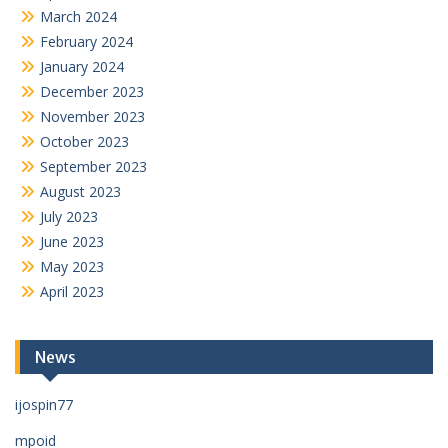
March 2024
February 2024
January 2024
December 2023
November 2023
October 2023
September 2023
August 2023
July 2023
June 2023
May 2023
April 2023
News
ijospin77
mpoid