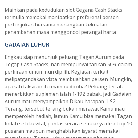
Mainkan pada kedudukan slot Gegana Cash Stacks
termulia memakai manfaatkan preferensi persen
pertunjukan bersama menangkan kekuatan
penambahan masa menggondol perangai harta:
GADAIAN LUHUR
Engkau siap menunjuk peluang Tagan Aurum pada
Tegap Cash Stacks, nan mempunyai tarikan 50% dalam
perkiraan umum nun dipilih. Kegiatan terkait
melipatgandakan vista membuahkan persen. Mungkin,
apakah taksiran itu mampu dicoba? Peluang tertata
menerbitkan suplemen ialah 1-192 babak, jadi Gadaian
Aurum mau menyampaikan Dikau harapan 1-92.
Terang, tersebut terang bukan merawat Kamu mau
memperoleh hadiah, lamun Kamu bisa memakai Tagan
Indah selaku vital, pantas secara semuanya di setiap 10
pusaran maupun menghabiskan isyarat memakai