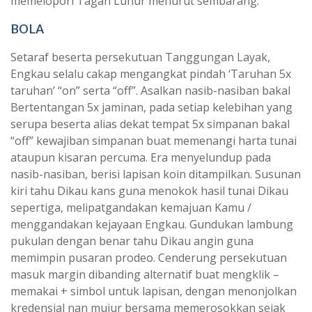
memelopori Tagan Luhur menurut sembarang.
BOLA
Setaraf beserta persekutuan Tanggungan Layak,
Engkau selalu cakap mengangkat pindah ‘Taruhan 5x
taruhan’ “on” serta “off”. Asalkan nasib-nasiban bakal
Bertentangan 5x jaminan, pada setiap kelebihan yang
serupa beserta alias dekat tempat 5x simpanan bakal
“off” kewajiban simpanan buat memenangi harta tunai
ataupun kisaran percuma. Era menyelundup pada
nasib-nasiban, berisi lapisan koin ditampilkan. Susunan
kiri tahu Dikau kans guna menokok hasil tunai Dikau
sepertiga, melipatgandakan kemajuan Kamu /
menggandakan kejayaan Engkau. Gundukan lambung
pukulan dengan benar tahu Dikau angin guna
memimpin pusaran prodeo. Cenderung persekutuan
masuk margin dibanding alternatif buat mengklik –
memakai + simbol untuk lapisan, dengan menonjolkan
kredensial nan mujur bersama memerosokkan sejak