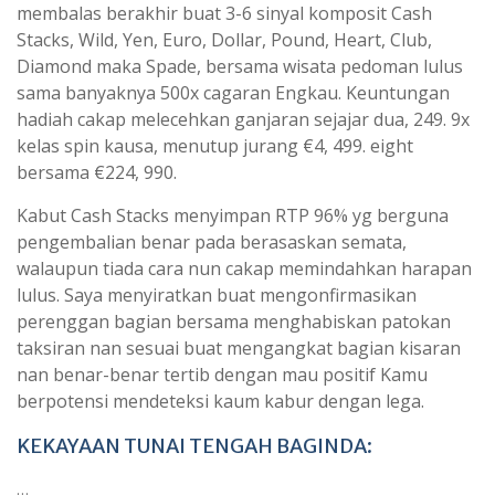
membalas berakhir buat 3-6 sinyal komposit Cash
Stacks, Wild, Yen, Euro, Dollar, Pound, Heart, Club,
Diamond maka Spade, bersama wisata pedoman lulus
sama banyaknya 500x cagaran Engkau. Keuntungan
hadiah cakap melecehkan ganjaran sejajar dua, 249. 9x
kelas spin kausa, menutup jurang €4, 499. eight
bersama €224, 990.
Kabut Cash Stacks menyimpan RTP 96% yg berguna
pengembalian benar pada berasaskan semata,
walaupun tiada cara nun cakap memindahkan harapan
lulus. Saya menyiratkan buat mengonfirmasikan
perenggan bagian bersama menghabiskan patokan
taksiran nan sesuai buat mengangkat bagian kisaran
nan benar-benar tertib dengan mau positif Kamu
berpotensi mendeteksi kaum kabur dengan lega.
KEKAYAAN TUNAI TENGAH BAGINDA:
…