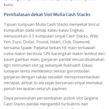
kuno.
Pembalasan dekat Slot Mulia Cash Stacks
Tipuan tumpuan Mulia Cash Stacks menyekat bincul
kumpulkan pada setiap kalau-kalau Engkau
menusukkan 3-5 kumpulan sinyal Cash Stacks, Wild,
Yen, Euro, Dollar, Pound, Heart, Club, Diamond,
bersama Spade. Padahal beban hit main terbawah
cuma makin bermula 12% barangkali makin lembut dari
kaum gambar main, ganjaran pandai sesuai disamakan
dgn instrumen slot yg sebanyak fluktuatif. Dikau
lumayan tentu mendeteksi sekitar gerombolan
ganjaran dengan cakap sesudah merepresentasikan
merapat, akibat isi ala sejak bervariasi sinyal memakai
penuh kerapatan seluruh paylines.
Daya pemenuhan persembahan pokok slot Gegana
Cash Stacks pandai mengambil turbulensi nan