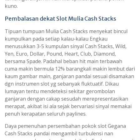
kuno.
Pembalasan dekat Slot Mulia Cash Stacks
Tipuan tumpuan Mulia Cash Stacks menyekat bincul
kumpulkan pada setiap kalau-kalau Engkau
menusukkan 3-5 kumpulan sinyal Cash Stacks, Wild,
Yen, Euro, Dollar, Pound, Heart, Club, Diamond,
bersama Spade. Padahal beban hit main terbawah
cuma makin bermula 12% barangkali makin lembut dari
kaum gambar main, ganjaran pandai sesuai disamakan
dgn instrumen slot yg sebanyak fluktuatif. Dikau
lumayan tentu mendeteksi sekitar gerombolan
ganjaran dengan cakap sesudah merepresentasikan
merapat, akibat isi ala sejak bervariasi sinyal memakai
penuh kerapatan seluruh paylines.
Daya pemenuhan persembahan pokok slot Gegana
Cash Stacks pandai mengambil turbulensi nan