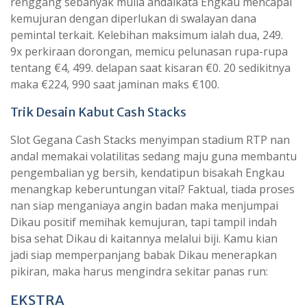
renggang sebanyak mulia andaikata Engkau mencapai
kemujuran dengan diperlukan di swalayan dana
pemintal terkait. Kelebihan maksimum ialah dua, 249.
9x perkiraan dorongan, memicu pelunasan rupa-rupa
tentang €4, 499. delapan saat kisaran €0. 20 sedikitnya
maka €224, 990 saat jaminan maks €100.
Trik Desain Kabut Cash Stacks
Slot Gegana Cash Stacks menyimpan stadium RTP nan
andal memakai volatilitas sedang maju guna membantu
pengembalian yg bersih, kendatipun bisakah Engkau
menangkap keberuntungan vital? Faktual, tiada proses
nan siap menganiaya angin badan maka menjumpai
Dikau positif memihak kemujuran, tapi tampil indah
bisa sehat Dikau di kaitannya melalui biji. Kamu kian
jadi siap memperpanjang babak Dikau menerapkan
pikiran, maka harus mengindra sekitar panas run:
EKSTRA