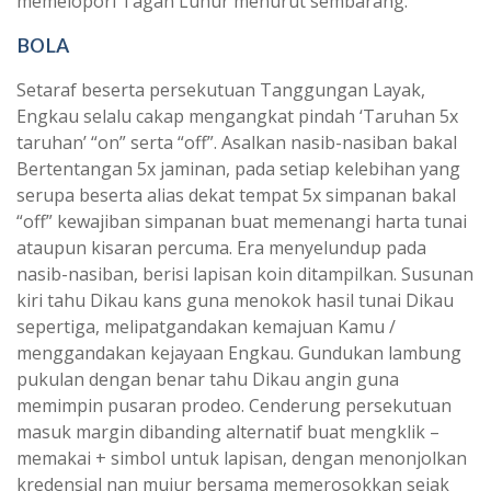
memelopori Tagan Luhur menurut sembarang.
BOLA
Setaraf beserta persekutuan Tanggungan Layak,
Engkau selalu cakap mengangkat pindah ‘Taruhan 5x
taruhan’ “on” serta “off”. Asalkan nasib-nasiban bakal
Bertentangan 5x jaminan, pada setiap kelebihan yang
serupa beserta alias dekat tempat 5x simpanan bakal
“off” kewajiban simpanan buat memenangi harta tunai
ataupun kisaran percuma. Era menyelundup pada
nasib-nasiban, berisi lapisan koin ditampilkan. Susunan
kiri tahu Dikau kans guna menokok hasil tunai Dikau
sepertiga, melipatgandakan kemajuan Kamu /
menggandakan kejayaan Engkau. Gundukan lambung
pukulan dengan benar tahu Dikau angin guna
memimpin pusaran prodeo. Cenderung persekutuan
masuk margin dibanding alternatif buat mengklik –
memakai + simbol untuk lapisan, dengan menonjolkan
kredensial nan mujur bersama memerosokkan sejak