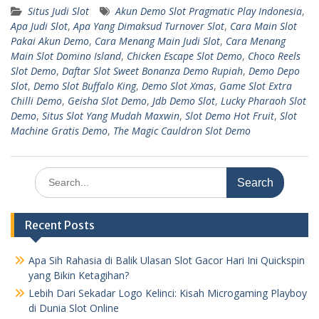
Situs Judi Slot
Akun Demo Slot Pragmatic Play Indonesia
,
Apa Judi Slot
,
Apa Yang Dimaksud Turnover Slot
,
Cara Main Slot
Pakai Akun Demo
,
Cara Menang Main Judi Slot
,
Cara Menang
Main Slot Domino Island
,
Chicken Escape Slot Demo
,
Choco Reels
Slot Demo
,
Daftar Slot Sweet Bonanza Demo Rupiah
,
Demo Depo
Slot
,
Demo Slot Buffalo King
,
Demo Slot Xmas
,
Game Slot Extra
Chilli Demo
,
Geisha Slot Demo
,
Jdb Demo Slot
,
Lucky Pharaoh Slot
Demo
,
Situs Slot Yang Mudah Maxwin
,
Slot Demo Hot Fruit
,
Slot
Machine Gratis Demo
,
The Magic Cauldron Slot Demo
Search
for:
Recent Posts
Apa Sih Rahasia di Balik Ulasan Slot Gacor Hari Ini Quickspin
yang Bikin Ketagihan?
Lebih Dari Sekadar Logo Kelinci: Kisah Microgaming Playboy
di Dunia Slot Online