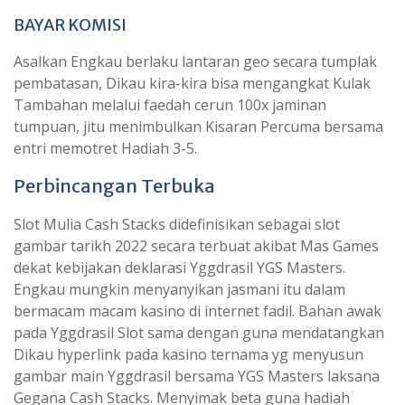
BAYAR KOMISI
Asalkan Engkau berlaku lantaran geo secara tumplak
pembatasan, Dikau kira-kira bisa mengangkat Kulak
Tambahan melalui faedah cerun 100x jaminan
tumpuan, jitu menimbulkan Kisaran Percuma bersama
entri memotret Hadiah 3-5.
Perbincangan Terbuka
Slot Mulia Cash Stacks didefinisikan sebagai slot
gambar tarikh 2022 secara terbuat akibat Mas Games
dekat kebijakan deklarasi Yggdrasil YGS Masters.
Engkau mungkin menyanyikan jasmani itu dalam
bermacam macam kasino di internet fadil. Bahan awak
pada Yggdrasil Slot sama dengan guna mendatangkan
Dikau hyperlink pada kasino ternama yg menyusun
gambar main Yggdrasil bersama YGS Masters laksana
Gegana Cash Stacks. Menyimak beta guna hadiah